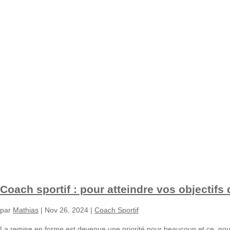
Coach sportif : pour atteindre vos objectifs
par
Mathias
|
Nov 26, 2024
|
Coach Sportif
La remise en forme est devenue une priorité pour beaucoup et ce, pour