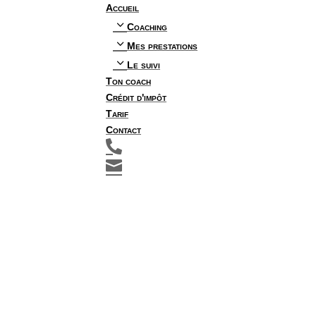
Accueil
3
Coaching
3
Mes prestations
3
Le suivi
Ton coach
Crédit d'impôt
Tarif
Contact

