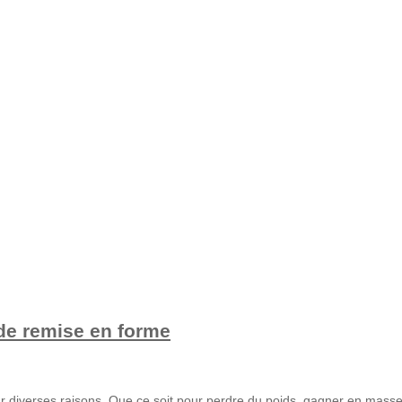
 de remise en forme
 diverses raisons. Que ce soit pour perdre du poids, gagner en masse m