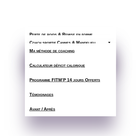
Perte de poids & Remise en forme
Coach sportif Cannes & Mandelieu
C
Préparation physique
Ma méthode de coaching
Coach sportif à distance
Calculateur déficit calorique
Programme FITM’P 14 jours Offerts
Témoignages
Avant / Après