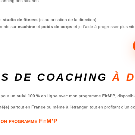
lanning des salariés.
s
on
studio de fitness
(si autorisation de la direction).
ments sur
machine
et
poids de corps
et je t’aide à progresser plus vit
ES DE COACHING
À 
r pour un
suivi 100 % en ligne
avec mon programme
FitM’P
, disponib
é(e)
partout en
France
ou même à l’étranger, tout en profitant d’un
co
c mon programme FitM’P