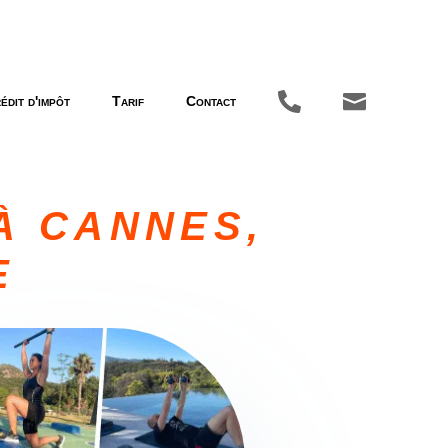


édit d'impôt
Tarif
Contact
À CANNES,
E