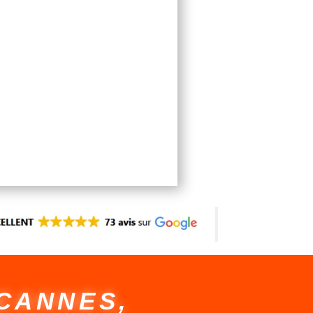
s et témoignages clients coaching
 CANNES,