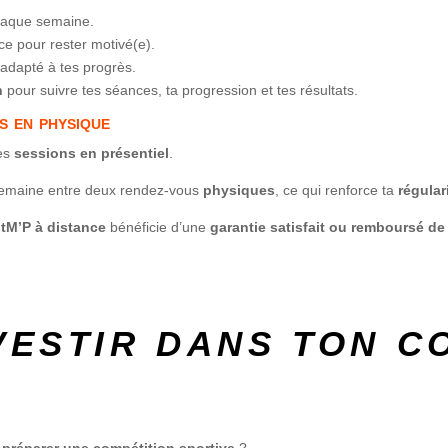
chaque semaine.
e pour rester motivé(e).
 adapté à tes progrès.
n
pour suivre tes séances, ta progression et tes résultats.
s en physique
es
sessions en présentiel
.
semaine entre deux rendez-vous
physiques
, ce qui renforce ta
régular
itM’P à distance
bénéficie d’une
garantie satisfait ou remboursé de
VESTIR DANS TON C
u
préparer une compétition sportive
?