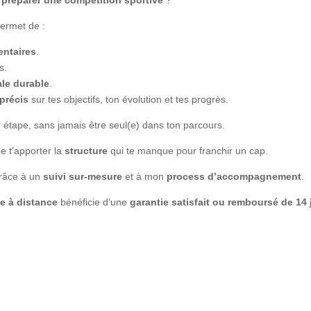
ermet de :
entaires
.
s.
ale durable
.
 précis
sur tes objectifs, ton évolution et tes progrès.
 étape, sans jamais être seul(e) dans ton parcours.
de t’apporter la
structure
qui te manque pour franchir un cap.
râce à un
suivi sur-mesure
et à mon
process d’accompagnement
.
 à distance
bénéficie d’une
garantie satisfait ou remboursé de 14 