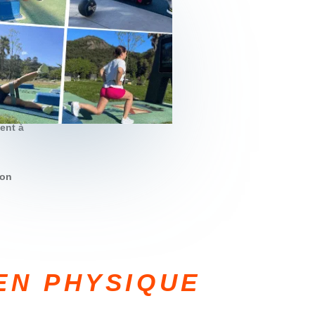
u, Mougins,
ent à
ion
EN PHYSIQUE