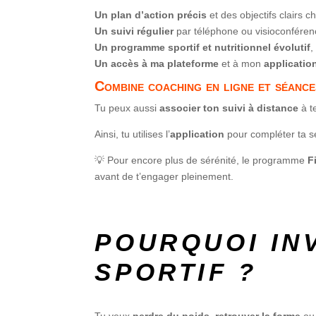
Un plan d’action précis
et des objectifs clairs 
Un suivi régulier
par téléphone ou visioconférenc
Un programme sportif et nutritionnel évolutif
,
Un accès à ma plateforme
et à mon
applicatio
Combine coaching en ligne et séance
Tu peux aussi
associer ton suivi à distance
à t
Ainsi, tu utilises l’
application
pour compléter ta 
💡 Pour encore plus de sérénité, le programme
F
avant de t’engager pleinement.
POURQUOI IN
SPORTIF ?
Tu veux
perdre du poids
,
retrouver la forme
o