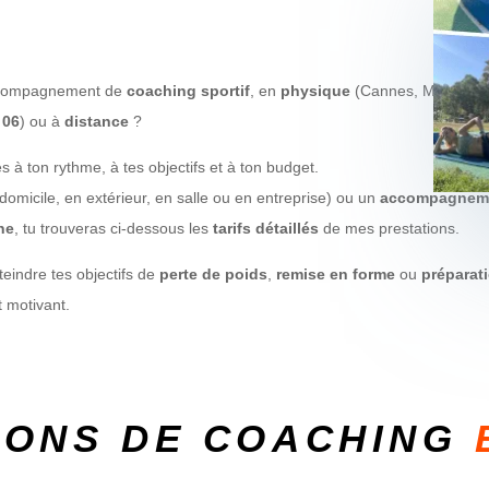
compagnement de
coaching sportif
, en
physique
(Cannes, Mandelie
s
06
) ou à
distance
?
 à ton rythme, à tes objectifs et à ton budget.
domicile, en extérieur, en salle ou en entreprise) ou un
accompagnem
ne
, tu trouveras ci-dessous les
tarifs détaillés
de mes prestations.
teindre tes objectifs de
perte de poids
,
remise en forme
ou
préparat
 motivant.
IONS DE COACHING