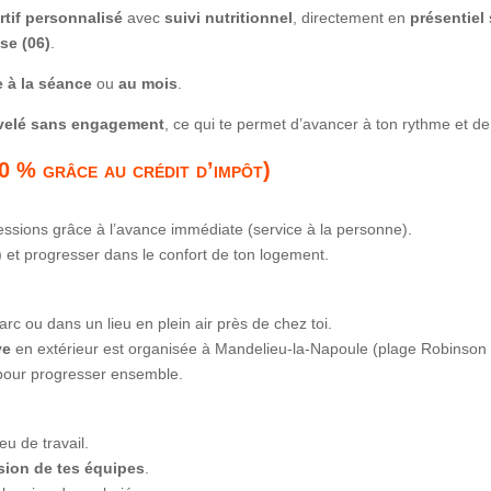
tif personnalisé
avec
suivi nutritionnel
, directement en
présentiel
se (06)
.
e à la séance
ou
au mois
.
velé sans engagement
, ce qui te permet d’avancer à ton rythme et de 
0 % grâce au crédit d’impôt)
essions grâce à l’avance immédiate (service à la personne).
) et progresser dans le confort de ton logement.
arc ou dans un lieu en plein air près de chez toi.
ve
en extérieur est organisée à Mandelieu-la-Napoule (plage Robinson o
 pour progresser ensemble.
eu de travail.
sion de tes équipes
.