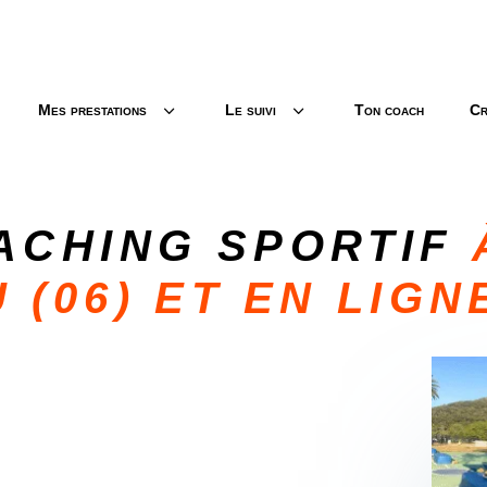
3
3
Mes prestations
Le suivi
Ton coach
Cr
ACHING SPORTIF
 (06) ET EN LIGN