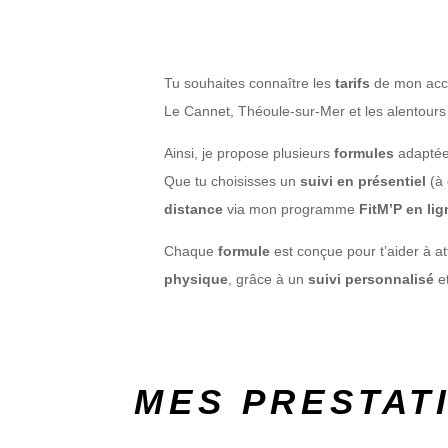
Tu souhaites connaître les
tarifs
de mon ac
Le Cannet, Théoule-sur-Mer et les alentour
Ainsi, je propose plusieurs
formules
adaptées
Que tu choisisses un
suivi en présentiel
(à 
distance
via mon programme
FitM’P en lig
Chaque
formule
est conçue pour t’aider à at
physique
, grâce à un
suivi personnalisé
et
MES PRESTAT