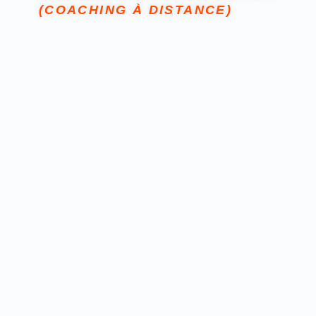
(COACHING À DISTANCE)
coaching à distance
programme sur mesure
90 jours
résultats
durables
suivi FitM’P
Reprendre de
bonnes habitudes alimentaires
, sans
frustration
T’entraîner efficacement, selon ton niveau, chez toi ou
en extérieur
Retrouver ta
motivation
et ta
confiance en toi
Suivre ta
progression
semaine après semaine
espace
personnel
✅ Des
objectifs simples
, motivants et adaptés à ton