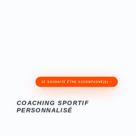
rythme
📚 Du
contenu clair
, utile et pratique
🤝 Mon
accompagnement actif
pour t’aider à garder
le cap
L’objectif
perdre les kilos en trop
activité régulière
corps
mental
habitudes de vie
JE SOUHAITE ÊTRE ACCOMPAGNÉ(E)
COACHING SPORTIF
PERSONNALISÉ
profil
programme
d’entraînement sur mesure