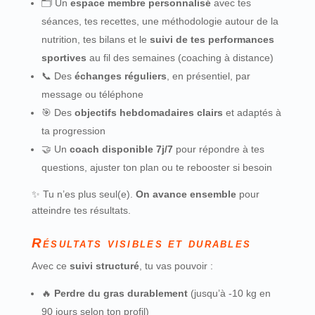
🗂️ Un
espace membre personnalisé
avec tes
séances, tes recettes, une méthodologie autour de la
nutrition, tes bilans et le
suivi de tes performances
sportives
au fil des semaines (coaching à distance)
📞 Des
échanges réguliers
, en présentiel, par
message ou téléphone
🎯 Des
objectifs hebdomadaires clairs
et adaptés à
ta progression
🤝 Un
coach disponible 7j/7
pour répondre à tes
questions, ajuster ton plan ou te rebooster si besoin
✨ Tu n’es plus seul(e).
On avance ensemble
pour
atteindre tes résultats.
Résultats visibles et durables
Avec ce
suivi structuré
, tu vas pouvoir :
🔥
Perdre du gras durablement
(jusqu’à -10 kg en
90 jours selon ton profil)