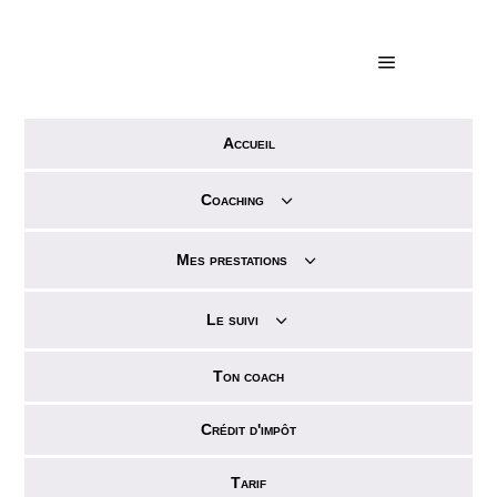
a
Accueil
3
Coaching
3
Mes prestations
3
Le suivi
Ton coach
Crédit d'impôt
Tarif