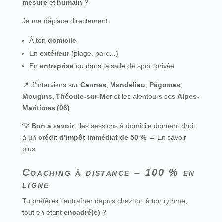
mesure
et
humain
?
Je me déplace directement :
À ton
domicile
En
extérieur
(plage, parc…)
En
entreprise
ou dans ta salle de sport privée
📍 J’interviens sur
Cannes
,
Mandelieu
,
Pégomas
,
Mougins
,
Théoule-sur-Mer
et les alentours des
Alpes-
Maritimes (06)
.
💡
Bon à savoir
: les sessions à domicile donnent droit
à un
crédit d’impôt immédiat de 50 %
→
En savoir
plus
Coaching à distance – 100 % en
ligne
Tu préfères t’entraîner depuis chez toi, à ton rythme,
tout en étant
encadré(e)
?