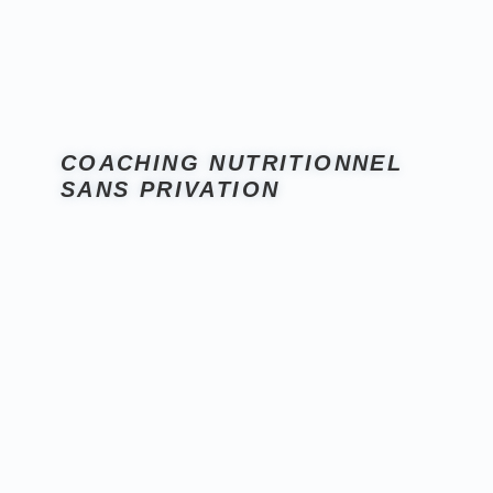
Full-body et mouvements polyarticulaires
en salle
à
domicile
en extérieur
chez toi (en ligne)
COACHING NUTRITIONNEL
SANS PRIVATION
objectifs de perte de poids
remise en forme
Ton alimentation
Mais attention
alimentation
équilibrée
mode de vie
préférences
vie sociale